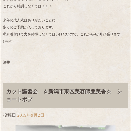
これから特訓しなくては！！！
来年の成人式はありがたいことに
多くのご予約が入っております。
私も着付けで力を発揮しなくてはいけないので、これから4か月頑張ります
(´^ω^)
酒井
カット講習会 ☆新潟市東区美容師亜美香☆ シ
ョートボブ
投稿日
2019年9月2日