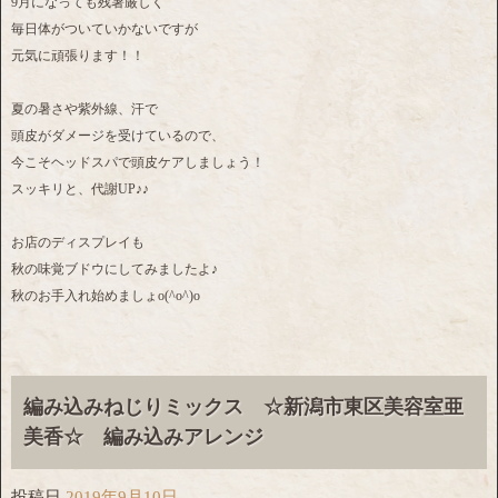
9月になっても残暑厳しく
毎日体がついていかないですが
元気に頑張ります！！
夏の暑さや紫外線、汗で
頭皮がダメージを受けているので、
今こそヘッドスパで頭皮ケアしましょう！
スッキリと、代謝UP♪♪
お店のディスプレイも
秋の味覚ブドウにしてみましたよ♪
秋のお手入れ始めましょo(^o^)o
編み込みねじりミックス ☆新潟市東区美容室亜
美香☆ 編み込みアレンジ
投稿日
2019年9月10日