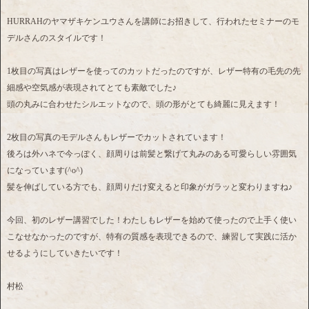
HURRAHのヤマザキケンユウさんを講師にお招きして、行われたセミナーのモ
デルさんのスタイルです！
1枚目の写真はレザーを使ってのカットだったのですが、レザー特有の毛先の先
細感や空気感が表現されてとても素敵でした♪
頭の丸みに合わせたシルエットなので、頭の形がとても綺麗に見えます！
2枚目の写真のモデルさんもレザーでカットされています！
後ろは外ハネで今っぽく、顔周りは前髪と繋げて丸みのある可愛らしい雰囲気
になっています(^o^)
髪を伸ばしている方でも、顔周りだけ変えると印象がガラッと変わりますね♪
今回、初のレザー講習でした！わたしもレザーを始めて使ったので上手く使い
こなせなかったのですが、特有の質感を表現できるので、練習して実践に活か
せるようにしていきたいです！
村松