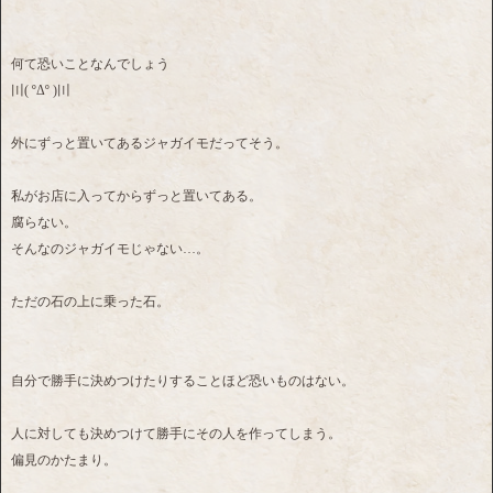
何て恐いことなんでしょう
〣( ºΔº )〣
外にずっと置いてあるジャガイモだってそう。
私がお店に入ってからずっと置いてある。
腐らない。
そんなのジャガイモじゃない…。
ただの石の上に乗った石。
自分で勝手に決めつけたりすることほど恐いものはない。
人に対しても決めつけて勝手にその人を作ってしまう。
偏見のかたまり。