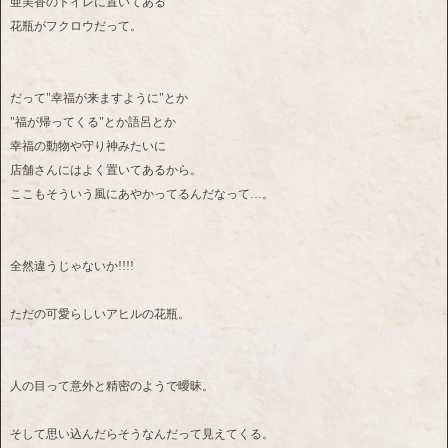
亜美香のトイレに置いてある
花瓶がフクロウだって。
だって"幸福が来ますように"とか
"福が帰ってくる"とか語呂とか
幸福の動物や守り神みたいに
店舗さんにはよく置いてあるから。
ここもそういう風にあやかってるんだなって…。
全然違うじゃないか!!!!
ただの可愛らしいアヒルの花瓶。
人の目って意外と精密のようで曖昧。
そして思い込んだらそうなんだって見えてくる。