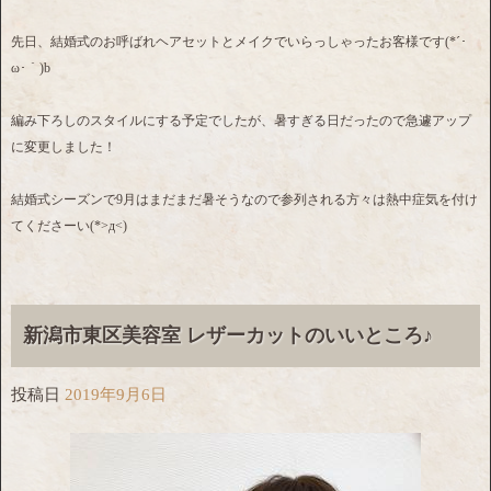
先日、結婚式のお呼ばれヘアセットとメイクでいらっしゃったお客様です(*´･
ω･｀)b
編み下ろしのスタイルにする予定でしたが、暑すぎる日だったので急遽アップ
に変更しました！
結婚式シーズンで9月はまだまだ暑そうなので参列される方々は熱中症気を付け
てくださーい(*>д<)
新潟市東区美容室 レザーカットのいいところ♪
投稿日
2019年9月6日