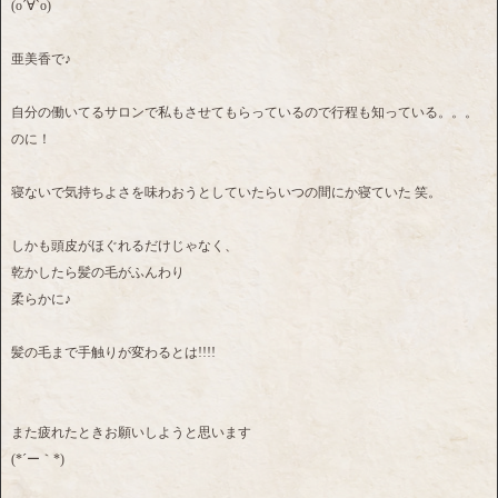
(о´∀`о)
亜美香で♪
自分の働いてるサロンで私もさせてもらっているので行程も知っている。。。
のに！
寝ないで気持ちよさを味わおうとしていたらいつの間にか寝ていた 笑。
しかも頭皮がほぐれるだけじゃなく、
乾かしたら髪の毛がふんわり
柔らかに♪
髪の毛まで手触りが変わるとは!!!!
また疲れたときお願いしようと思います
(*´ー｀*)