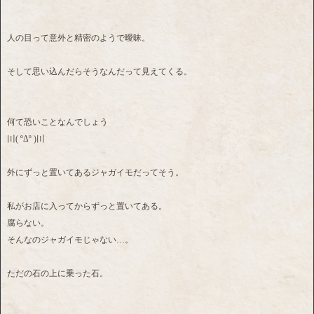
人の目って意外と精密のようで曖昧。
そして思い込んだらそうなんだって見えてくる。
何て恐いことなんでしょう
〣( ºΔº )〣
外にずっと置いてあるジャガイモだってそう。
私がお店に入ってからずっと置いてある。
腐らない。
そんなのジャガイモじゃない…。
ただの石の上に乗った石。