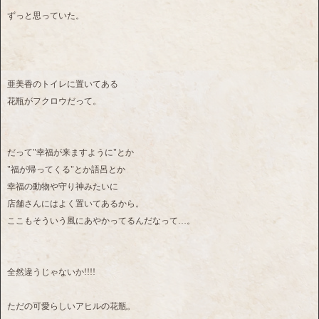
ずっと思っていた。
亜美香のトイレに置いてある
花瓶がフクロウだって。
だって"幸福が来ますように"とか
"福が帰ってくる"とか語呂とか
幸福の動物や守り神みたいに
店舗さんにはよく置いてあるから。
ここもそういう風にあやかってるんだなって…。
全然違うじゃないか!!!!
ただの可愛らしいアヒルの花瓶。