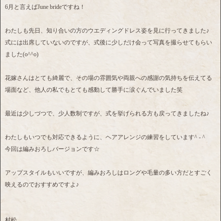
6月と言えばJune brideですね！
わたしも先日、知り合いの方のウエディングドレス姿を見に行ってきました♪
式には出席していないのですが、式後に少しだけ会って写真を撮らせてもらい
ました(o^^o)
花嫁さんはとても綺麗で、その場の雰囲気や両親への感謝の気持ちを伝えてる
場面など、他人の私でもとても感動して勝手に涙ぐんでいました笑
最近は少しづつで、少人数制ですが、式を挙げられる方も戻ってきましたね♪
わたしもいつでも対応できるように、ヘアアレンジの練習をしています^ - ^
今回は編みおろしバージョンです☆
アップスタイルもいいですが、編みおろしはロングや毛量の多い方だとすごく
映えるのでおすすめですよ♪
村松