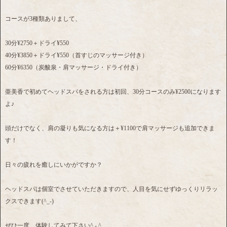
コースが3種類ありまして、
30分¥2750＋ドライ¥550
40分¥3850＋ドライ¥550（首すじのマッサージ付き）
60分¥6350（炭酸泉・肩マッサージ・ドライ付き）
亜美香で初めてヘッドスパをされる方は初回、30分コースのみ¥2500になります
よ♪
頭だけでなく、肩の凝りも気になる方は＋¥1100で肩マッサージも追加できま
す！
日々の疲れを癒しにいかがですか？
ヘッドスパは個室でさせていただきますので、人目を気にせずゆっくりリラッ
クスできます(^_-)
ぜひ一度、体験してみて下さい^ - ^