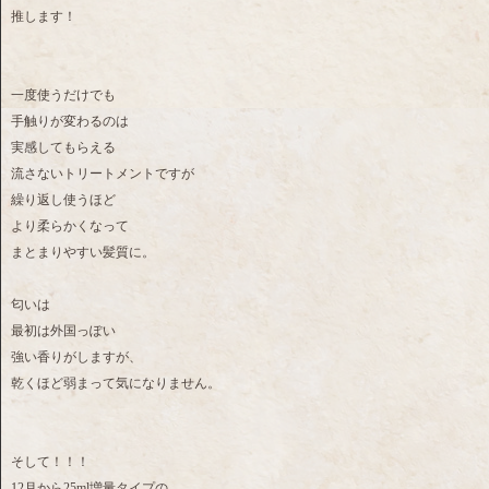
推します！
一度使うだけでも
手触りが変わるのは
実感してもらえる
流さないトリートメントですが
繰り返し使うほど
より柔らかくなって
まとまりやすい髪質に。
匂いは
最初は外国っぽい
強い香りがしますが、
乾くほど弱まって気になりません。
そして！！！
12月から25ml増量タイプの