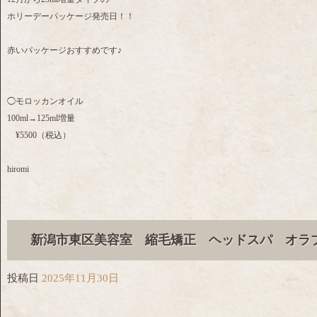
ホリーデーパッケージ発売日！！
赤いパッケージおすすめです♪
◯モロッカンオイル
100ml→125ml増量
¥5500（税込）
hiromi
新潟市東区美容室 縮毛矯正 ヘッドスパ オラ
投稿日
2025年11月30日