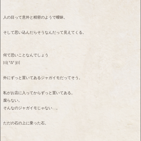
人の目って意外と精密のようで曖昧。
そして思い込んだらそうなんだって見えてくる。
何て恐いことなんでしょう
〣( ºΔº )〣
外にずっと置いてあるジャガイモだってそう。
私がお店に入ってからずっと置いてある。
腐らない。
そんなのジャガイモじゃない…。
ただの石の上に乗った石。