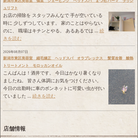
新潟市東区美容室 個室 シェービング ヘッドスパ まつ毛 パーマ ラッシ
ュリフト
お店の掃除を スタッフみんなで 手が空いている
時に 少しずつしています。 家のことはやらない
のに、 職場はキチンとやる。 あるあるでは ...
続
きを読む
2026年08月07日
新潟市東区美容室 縮毛矯正 ヘッドスパ オラプレックス 髪質改善 酸熱
トリートメント モロッカンオイル
こんばんは！酒井です。 今日はかなり暑くなり
ましたね。 皆さん体調にお気をつけください。
今日の出勤時に車のボンネットに可愛い虫が付い
ていました ...
続きを読む
店舗情報