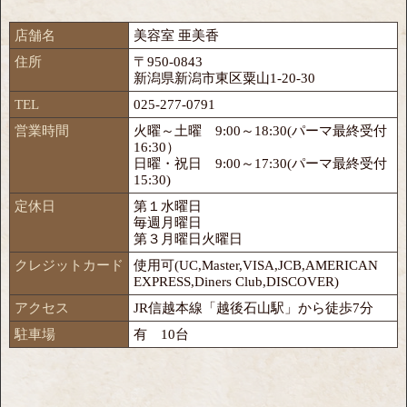
店舗名
美容室 亜美香
住所
〒950-0843
新潟県新潟市東区粟山1-20-30
TEL
025-277-0791
営業時間
火曜～土曜 9:00～18:30(パーマ最終受付
16:30）
日曜・祝日 9:00～17:30(パーマ最終受付
15:30)
定休日
第１水曜日
毎週月曜日
第３月曜日火曜日
クレジットカード
使用可(UC,Master,VISA,JCB,AMERICAN
EXPRESS,Diners Club,DISCOVER)
アクセス
JR信越本線「越後石山駅」から徒歩7分
駐車場
有 10台