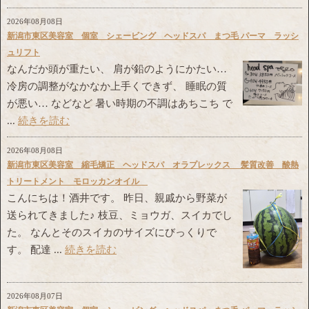
2026年08月08日
新潟市東区美容室 個室 シェービング ヘッドスパ まつ毛 パーマ ラッシ
ュリフト
なんだか頭が重たい、 肩が鉛のようにかたい…
冷房の調整がなかなか上手くできず、 睡眠の質
が悪い… などなど 暑い時期の不調はあちこち で
...
続きを読む
2026年08月08日
新潟市東区美容室 縮毛矯正 ヘッドスパ オラプレックス 髪質改善 酸熱
トリートメント モロッカンオイル
こんにちは！酒井です。 昨日、親戚から野菜が
送られてきました♪ 枝豆、ミョウガ、スイカでし
た。 なんとそのスイカのサイズにびっくりで
す。 配達 ...
続きを読む
2026年08月07日