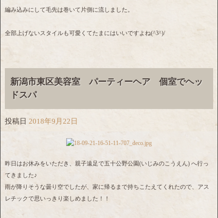
編み込みにして毛先は巻いて片側に流しました。
全部上げないスタイルも可愛くてたまにはいいですよね(^3^)/
新潟市東区美容室 パーティーヘア 個室でヘッ
ドスパ
投稿日
2018年9月22日
昨日はお休みをいただき、親子遠足で五十公野公園(いじみのこうえん) へ行っ
てきました♪
雨が降りそうな曇り空でしたが、家に帰るまで持ちこたえてくれたので、アス
レチックで思いっきり楽しめました！！