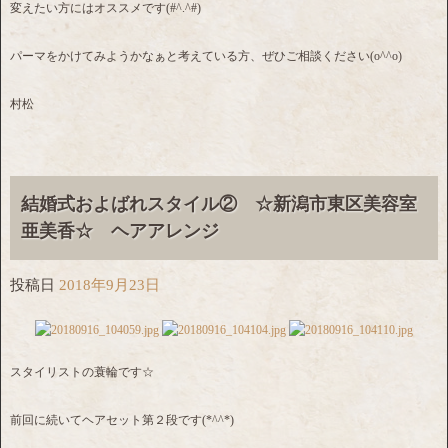
変えたい方にはオススメです(#^.^#)
パーマをかけてみようかなぁと考えている方、ぜひご相談ください(o^^o)
村松
結婚式およばれスタイル② ☆新潟市東区美容室
亜美香☆ ヘアアレンジ
投稿日
2018年9月23日
スタイリストの蓑輪です☆
前回に続いてヘアセット第２段です(*^^*)