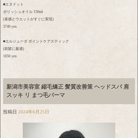
■エヌドット
ポリッシュオイル 150ml
(束感とウエットがすぐに実現)
3740 yen
■エルジューダ ポイントケアスティック
(前髪に最適)
1650 yen
新潟市美容室 縮毛矯正 髪質改善策 ヘッドスパ 肩
スッキ リ まつ毛パーマ
投稿日
2024年6月25日