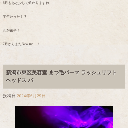
6月もあと少しで終わりますね。
半年たった！？
2024後半！
7月からまたNew me ！
新潟市東区美容室 まつ毛パーマ ラッシュリフト
ヘッドス パ
投稿日
2024年6月29日