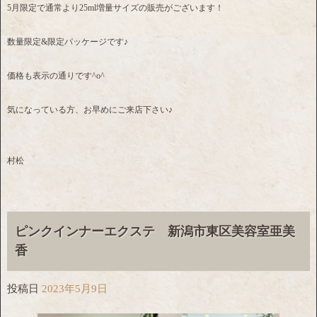
5月限定で通常より25ml増量サイズの販売がございます！
数量限定&限定パッケージです♪
価格も表示の通りです^o^
気になっている方、お早めにご来店下さい♪
村松
ピンクインナーエクステ 新潟市東区美容室亜美
香
投稿日
2023年5月9日