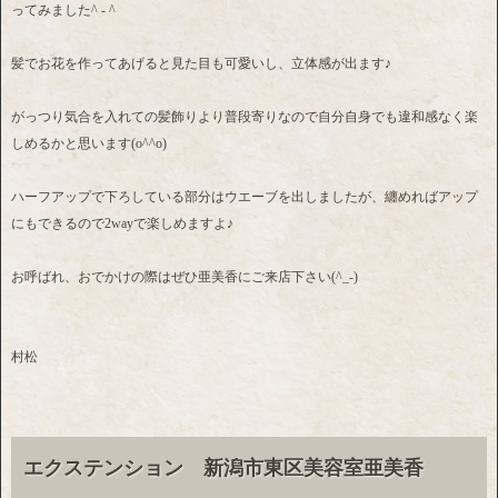
ってみました^ - ^
髪でお花を作ってあげると見た目も可愛いし、立体感が出ます♪
がっつり気合を入れての髪飾りより普段寄りなので自分自身でも違和感なく楽
しめるかと思います(o^^o)
ハーフアップで下ろしている部分はウエーブを出しましたが、纏めればアップ
にもできるので2wayで楽しめますよ♪
お呼ばれ、おでかけの際はぜひ亜美香にご来店下さい(^_-)
村松
エクステンション 新潟市東区美容室亜美香