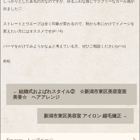
しっかりとした直毛の方なのですが、ゆるふわな感じでラブリーなカール感が
出ました♡
ストレートとウエーブは全く印象が変わるので、秋から冬にかけてイメージを
変えたい方にはオススメです(#^.^#)
パーマをかけてみようかなぁと考えている方、ぜひご相談ください(o^^o)
村松
←
結婚式およばれスタイル② ☆新潟市東区美容室亜
美香☆ ヘアアレンジ
新潟市東区美容室 アイロン 縮毛矯正
→