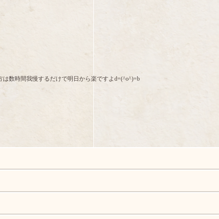
時間我慢するだけで明日から楽ですよd=(^o^)=b