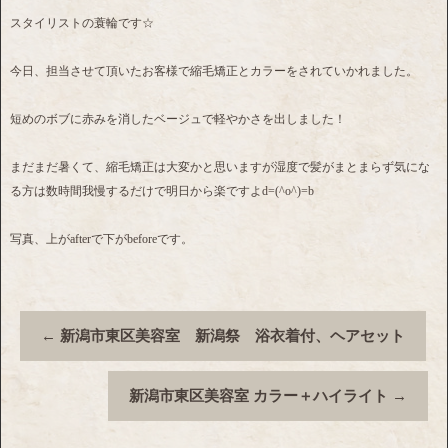
スタイリストの蓑輪です☆
今日、担当させて頂いたお客様で縮毛矯正とカラーをされていかれました。
短めのボブに赤みを消したベージュで軽やかさを出しました！
まだまだ暑くて、縮毛矯正は大変かと思いますが湿度で髪がまとまらず気にな
る方は数時間我慢するだけで明日から楽ですよd=(^o^)=b
写真、上がafterで下がbeforeです。
←
新潟市東区美容室 新潟祭 浴衣着付、ヘアセット
新潟市東区美容室 カラー＋ハイライト
→