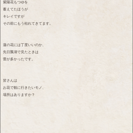
紫陽花もつゆを
蓄えてたほうが
キレイですが
その前にもう枯れてきてます。
蓮の花には丁度いいのか、
先日瓢湖で見たときは
蕾が多かったです。
皆さんは
お花で観に行きたいモノ、
場所はありますか？