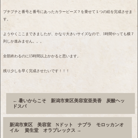
プチプチと番号と番号にあったカラービーズ？を乗せて１つの絵を完成させま
す。
ようやくここまできましたが、かなり大きいサイズなので、1時間やっても横７
列しか進みません。。。
全部終わるのに15時間以上かかると思います。
残り少しを早く完成させたいです！！！
←
暑いからこそ 新潟市東区美容室亜美香 炭酸ヘッ
ドスパ
新潟市東区 美容室 Nドット ナプラ モロッカンオ
イル 資生堂 オラプレックス
→