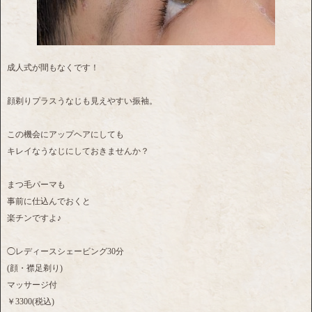
成人式が間もなくです！
顔剃りプラスうなじも見えやすい振袖。
この機会にアップヘアにしても
キレイなうなじにしておきませんか？
まつ毛パーマも
事前に仕込んでおくと
楽チンですよ♪
◯レディースシェービング30分
(顔・襟足剃り)
マッサージ付
￥3300(税込)