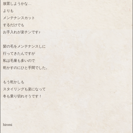
放置しようかな…
よりも
メンテナンスカット
するだけでも
お手入れが楽チンです♪
髪の毛をメンテナンスしに
行ってきたんですが
私は毛量も多いので
乾かすのにひと手間でした。
もう乾かしも
スタイリングも楽になって
冬も乗り切れそうです！
hiromi