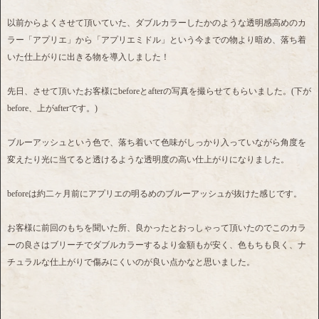
以前からよくさせて頂いていた、ダブルカラーしたかのような透明感高めのカ
ラー「アプリエ」から「アプリエミドル」という今までの物より暗め、落ち着
いた仕上がりに出きる物を導入しました！
先日、させて頂いたお客様にbeforeとafterの写真を撮らせてもらいました。(下が
before、上がafterです。)
ブルーアッシュという色で、落ち着いて色味がしっかり入っていながら角度を
変えたり光に当てると透けるような透明度の高い仕上がりになりました。
beforeは約二ヶ月前にアプリエの明るめのブルーアッシュが抜けた感じです。
お客様に前回のもちを聞いた所、良かったとおっしゃって頂いたのでこのカラ
ーの良さはブリーチでダブルカラーするより金額もが安く、色もちも良く、ナ
チュラルな仕上がりで傷みにくいのが良い点かなと思いました。