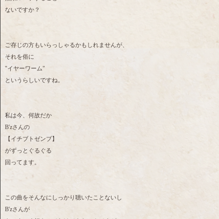
ないですか？
ご存じの方もいらっしゃるかもしれませんが、
それを俗に
"イヤーワーム"
というらしいですね。
私は今、何故だか
B'zさんの
【イチブトゼンブ】
がずっとぐるぐる
回ってます。
この曲をそんなにしっかり聴いたことないし
B'zさんが