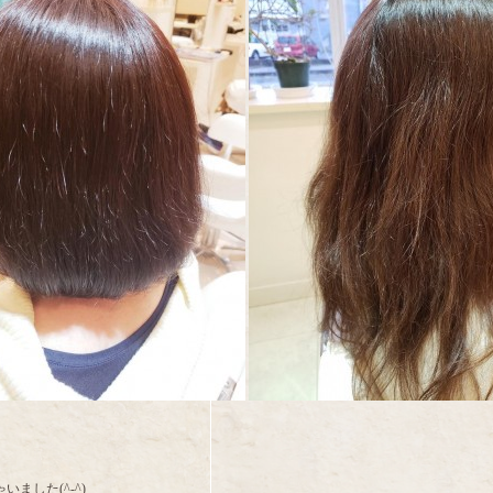
した(^-^)