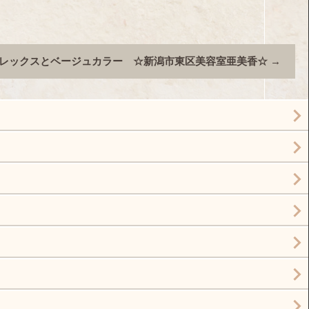
レックスとベージュカラー ☆新潟市東区美容室亜美香☆
→