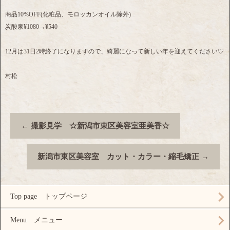
商品10%OFF(化粧品、モロッカンオイル除外)
炭酸泉¥1080→¥540
12月は31日2時終了になりますので、綺麗になって新しい年を迎えてください♡
村松
←
撮影見学 ☆新潟市東区美容室亜美香☆
新潟市東区美容室 カット・カラー・縮毛矯正
→
Top page トップページ
Menu メニュー