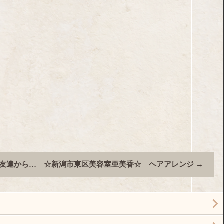
友達から… ☆新潟市東区美容室亜美香☆ ヘアアレンジ
→