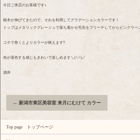
今日ご来店のお客様です♪
根本が伸びてきたので、それを利用してグラデーションカラーです！
トップはメタリックグレージュで落ち着かせ毛先をブリーチしてからピンクラベン
コテで巻くとよりカラーが映えます‼
色が退色する感じもきれいで楽しめます＼(^-^)／
酒井
←
新潟市東区美容室 来月にむけて カラー
Top page トップページ