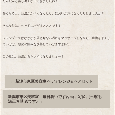
だんだんと蒸し暑くなってきましたね！
暑くなると、頭皮がかゆくなったり、においが気になったりしませんか？
そんな時は、ヘッドスパがオススメです！
シャンプーではなかなか落とせない汚れをマッサージしながら、血流をよくし
ていけば、頭皮の悩みを改善していけますよ(^^)
この夏は、頭皮からキレイになりましょー！
←
新潟市東区美容室 ヘアアレンジ&ヘアセット
新潟市東区美容室 毎日暑いですねm(。≧Д≦。)m縮毛
矯正お奨 めです♪
→