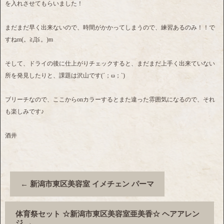
を入れさせてもらいました！
まだまだ早く出来ないので、時間がかかってしまうので、練習あるのみ！！で
すねm(。≧Д≦。)m
そして、ドライの後に仕上がりチェックすると、まだまだ上手く出来ていない
所を発見したりと、課題は沢山です(´；ω；`)
ブリーチなので、ここからonカラーするとまた違った雰囲気になるので、それ
も楽しみです♪
酒井
←
新潟市東区美容室 イメチェン パーマ
体育祭セット ☆新潟市東区美容室亜美香☆ ヘアアレン
ジ
→