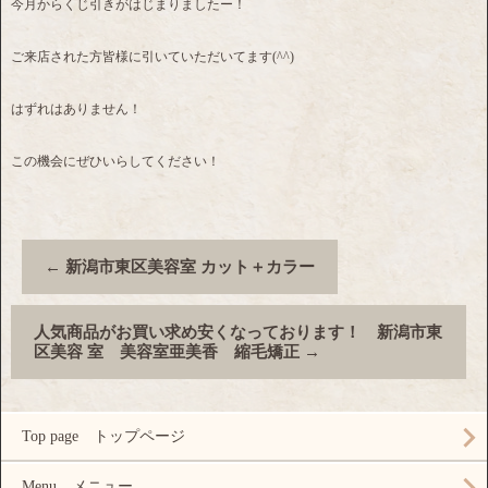
今月からくじ引きがはじまりましたー！
ご来店された方皆様に引いていただいてます(^^)
はずれはありません！
この機会にぜひいらしてください！
←
新潟市東区美容室 カット＋カラー
人気商品がお買い求め安くなっております！ 新潟市東
区美容 室 美容室亜美香 縮毛矯正
→
Top page トップページ
Menu メニュー