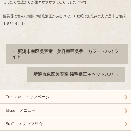
らったら仕上がりが艶々サラサラになりました(*^^*)
亜美香は色んな種類の縮毛矯正があるので、くせ毛でお悩みの方は是非ご相談
下さいm(_ _)m
←
新潟市東区美容室 美容室亜美香 カラー・ハイラ
イト
新潟市東区美容室 縮毛矯正＋ヘッドスパ
→
Top page トップページ
Menu メニュー
Staff スタッフ紹介