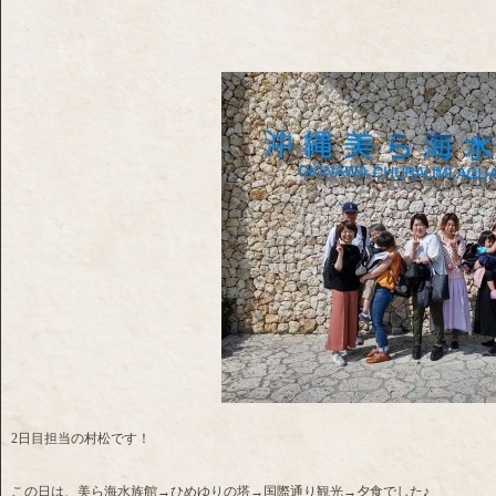
2日目担当の村松です！
この日は、美ら海水族館→ひめゆりの塔→国際通り観光→夕食でした♪