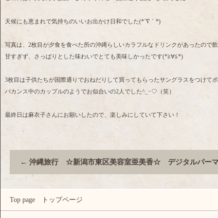
天候にも恵まれで気持ちのいいお出かけ日和でした(*´∇｀*)
写真は、2枚目が夕食を食べた所の沖縄らしいカラフルなドリンクがあったので
甘すぎず、さっぱりとした味わいでとても美味しかったです(*≧∀≦*)
3枚目は子供たちが国際通りでおねだりして買ってもらったサングラスをつけてポーズを決
バカンス中のカップルのようでお似合いの2人でした^_−♡（笑）
最終日は麻衣子さんにお願いしたので、楽しみにしていて下さい！
←
沖縄旅行 ☆新潟市東区美容室亜美香☆ デジタルパー
Top page トップページ