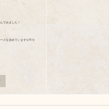
飲んでみました！
めています\(//∇//)\
マ