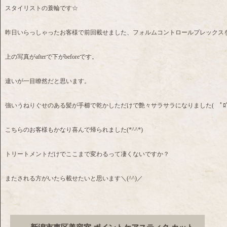
スタイリストの蓑輪です☆
昨日いらっしゃったお客様で前回載せました、フォルムコントロールプレックスを
上の写真がafterで下がbeforeです。
違いが一目瞭然だと思います。
強いうねりぐせのある髪が手櫛で乾かしただけで艶々サラサラになりました( ﾟﾛﾟ)
こちらのお客様もかなり喜んで帰られました(*^^*)
トリートメントだけでここまで変わるって凄くないですか？
またされる方がいたら載せたいと思います＼(^^)／