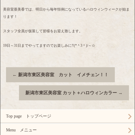
美容室亜美香では、明日から毎年恒例になっているハロウィンウィークが始ま
ります！
スタッフ全員が仮装して皆様をお迎え致します。
19日～31日までやってますのでお楽しみに‼️(*＾3＾)/～☆
←
新潟市東区美容室 カット イメチェン！！
新潟市東区美容室 カット＋ハロウィンカラー
→
Top page トップページ
Menu メニュー