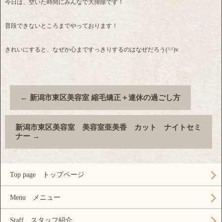
今日は、空いた時間にみんなで大掃除です！
普段できないところまでやっております！
きれいにすると、なぜか心まですっきりするのはなぜだろう(^^)v
←
新潟市東区美容室 縮毛矯正＋連休の過ごし方
新潟市東区美容室 美容室亜美香 カット ナイトセミ
ナー
→
Top page トップページ
Menu メニュー
Staff スタッフ紹介