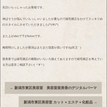
先日いらっしゃったお客様です。
伸ばそうか悩んでいらっしゃいましたが夏なので縮毛矯正をかけてスッキリめ
のスタイルにさせていただきました(*≧∀≦*)
また上がafterで下がbeforeです。
梅雨明けしましたが新潟はまだまだ湿度が高いですね(lll´Д｀)
亜美香では縮毛矯正の種類がいろいろ揃えてありますので縮毛矯正を考えてい
る方は是非ご相談下さい( ＾∀＾)
←
新潟市東区美容室 美容室亜美香のデジタルパーマ
新潟市東区美容室 カット＋エステ＋化粧品
→