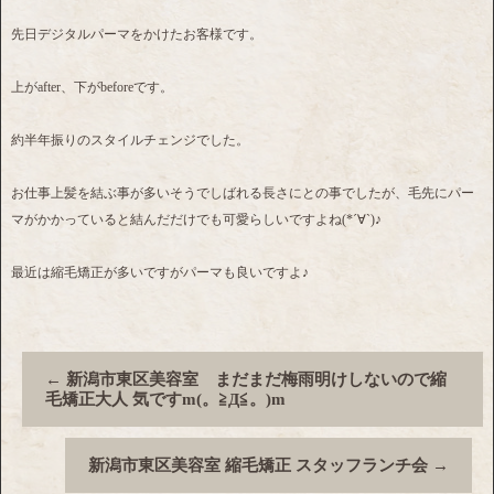
先日デジタルパーマをかけたお客様です。
上がafter、下がbeforeです。
約半年振りのスタイルチェンジでした。
お仕事上髪を結ぶ事が多いそうでしばれる長さにとの事でしたが、毛先にパー
マがかかっていると結んだだけでも可愛らしいですよね(*´∀`)♪
最近は縮毛矯正が多いですがパーマも良いですよ♪
←
新潟市東区美容室 まだまだ梅雨明けしないので縮
毛矯正大人 気ですm(。≧Д≦。)m
新潟市東区美容室 縮毛矯正 スタッフランチ会
→