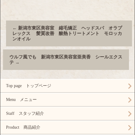
←
新潟市東区美容室 縮毛矯正 ヘッドスパ オラプ
レックス 髪質改善 酸熱トリートメント モロッカ
ンオイル
ウルフ風でも 新潟市東区美容室亜美香 シールエクス
テ
→
Top page トップページ
Menu メニュー
Staff スタッフ紹介
Product 商品紹介